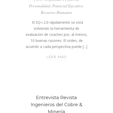
Personalidad
,
Potencial Ejecutivo
,
Recursos Humanos
El EQ-i 2.0 rápidamente se está
volviendo la herramienta de
evaluación de coaches por, al menos,
10 buenas razones. El orden, de
acuerdo a cada perspectiva puede [...]
10
LEER MÁS
RAZONES
POR
LAS
CUALES
UTILIZAR
EQI
Entrevista Revista
2.0
Ingenieros del Cobre &
Minería