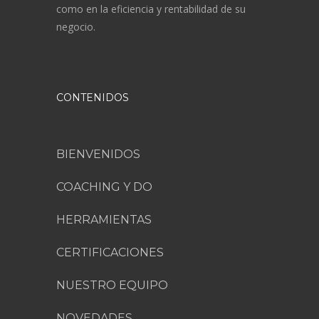
como en la eficiencia y rentabilidad de su
negocio.
CONTENIDOS
BIENVENIDOS
COACHING Y DO
HERRAMIENTAS
CERTIFICACIONES
NUESTRO EQUIPO
NOVEDADES