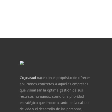
BONUS
W
VAVADA
OD
PIERWSZEGO
DEPOZYTU
Cognasud
nace con el propósito de ofrecer
soluciones concretas a aquellas empresas
que visualizan la optima gestión de sus
recursos humanos, como una prioridad
estratégica que impacta tanto en la calidad
de vida y el desarrollo de las personas,