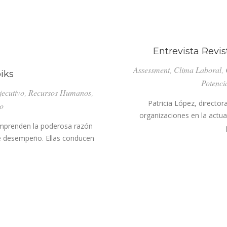
ONES
LES
Entrevista Revis
IZAR
Assessment
,
Clima Laboral
,
iks
Potenci
jecutivo
,
Recursos Humanos
,
Patricia López, director
to
organizaciones en la actua
omprenden la poderosa razón
de desempeño. Ellas conducen
LUACIÓN
IKS