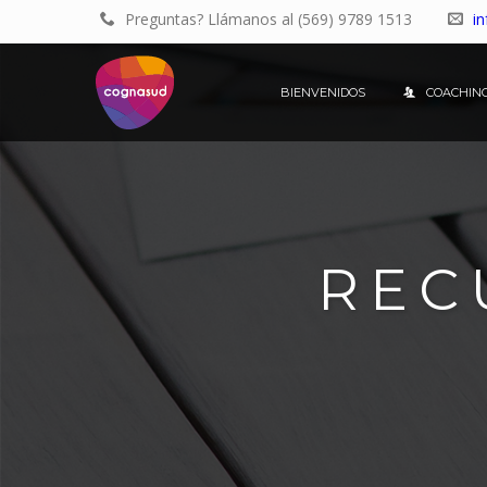
Preguntas?
Llámanos al (569) 9789 1513
i
BIENVENIDOS
COACHING
REC