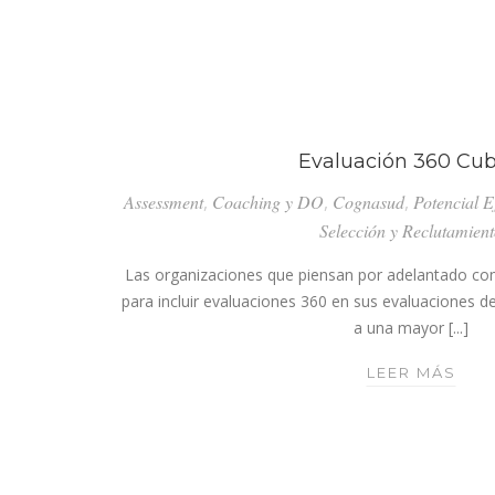
RAZ
POR
LAS
CUA
UTIL
EQI
Evaluación 360 Cub
2.0
Assessment
,
Coaching y DO
,
Cognasud
,
Potencial E
Selección y Reclutamien
Las organizaciones que piensan por adelantado c
para incluir evaluaciones 360 en sus evaluaciones 
a una mayor [...]
EVA
LEER MÁS
360
CUB