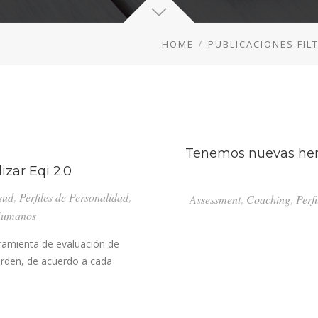
HOME
PUBLICACIONES FI
Tenemos nuevas herr
izar Eqi 2.0
sud
,
Perfiles de Personalidad
,
Assessment
,
Coaching
,
Perf
Humanos
rramienta de evaluación de
orden, de acuerdo a cada