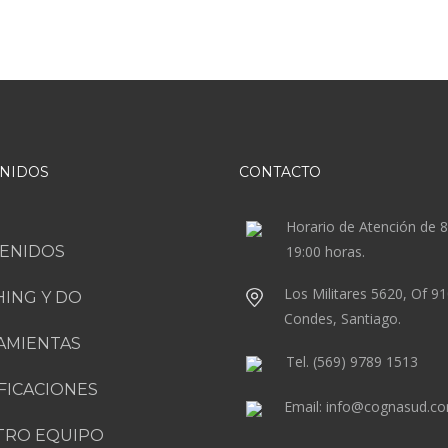
NIDOS
CONTACTO
Horario de Atención de 8
VENIDOS
19:00 horas.
Los Militares 5620, Of 91
ING Y DO
Condes, Santiago.
AMIENTAS
Tel. (569) 9789 1513
FICACIONES
Email: info@cognasud.c
TRO EQUIPO