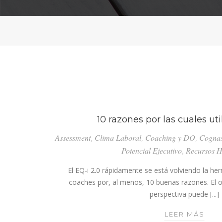
10 razones por las cuales util
Assessment
,
Clima Laboral
,
Coaching y DO
,
Cogna
Potencial Ejecutivo
,
Recursos 
El EQ-i 2.0 rápidamente se está volviendo la he
coaches por, al menos, 10 buenas razones. El 
perspectiva puede [...]
10
LEER MÁS