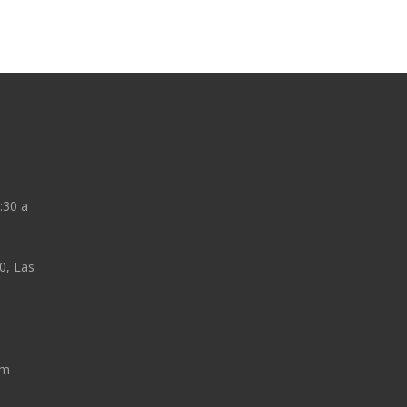
:30 a
0, Las
om