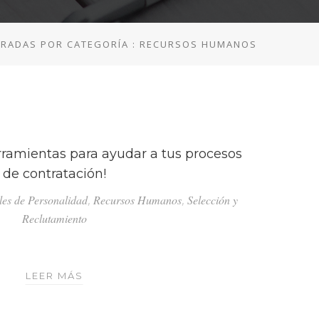
LTRADAS POR CATEGORÍA : RECURSOS HUMANOS
amientas para ayudar a tus procesos
de contratación!
iles de Personalidad
,
Recursos Humanos
,
Selección y
Reclutamiento
TENEMOS
LEER MÁS
NUEVAS
HERRAMIENTAS