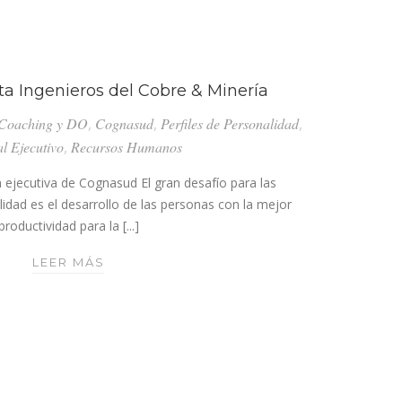
PARA
AYUDAR
A
TUS
ta Ingenieros del Cobre & Minería
PROCESOS
Coaching y DO
,
Cognasud
,
Perfiles de Personalidad
,
DE
al Ejecutivo
,
Recursos Humanos
CONTRATACIÓN!
a ejecutiva de Cognasud El gran desafío para las
lidad es el desarrollo de las personas con la mejor
productividad para la [...]
ENTREVISTA
LEER MÁS
REVISTA
INGENIEROS
DEL
COBRE
&
MINERÍA