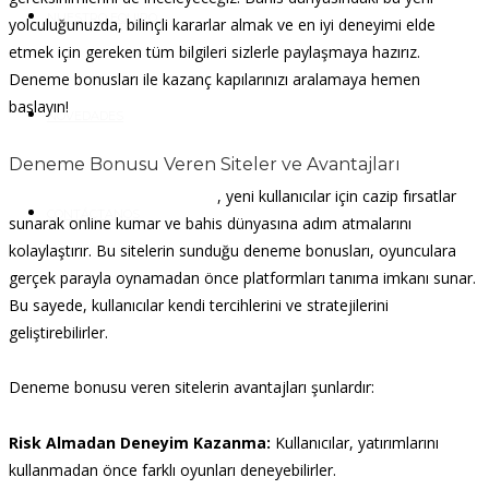
NUESTRO EQUIPO
yolculuğunuzda, bilinçli kararlar almak ve en iyi deneyimi elde
etmek için gereken tüm bilgileri sizlerle paylaşmaya hazırız.
Deneme bonusları ile kazanç kapılarınızı aralamaya hemen
başlayın!
NOVEDADES
Deneme Bonusu Veren Siteler ve Avantajları
Deneme bonusu veren siteler
, yeni kullanıcılar için cazip fırsatlar
CONTÁCTANOS
sunarak online kumar ve bahis dünyasına adım atmalarını
kolaylaştırır. Bu sitelerin sunduğu deneme bonusları, oyunculara
gerçek parayla oynamadan önce platformları tanıma imkanı sunar.
Bu sayede, kullanıcılar kendi tercihlerini ve stratejilerini
geliştirebilirler.
Deneme bonusu veren sitelerin avantajları şunlardır:
Risk Almadan Deneyim Kazanma:
Kullanıcılar, yatırımlarını
kullanmadan önce farklı oyunları deneyebilirler.