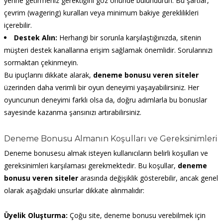
yerine getirmeniz gerektiğini göz önünde bulundurun. Bu şartlar,
çevrim (wagering) kuralları veya minimum bakiye gereklilikleri
içerebilir.
Destek Alın:
Herhangi bir sorunla karşılaştığınızda, sitenin
müşteri destek kanallarına erişim sağlamak önemlidir. Sorularınızı
sormaktan çekinmeyin.
Bu ipuçlarını dikkate alarak,
deneme bonusu veren siteler
üzerinden daha verimli bir oyun deneyimi yaşayabilirsiniz. Her
oyuncunun deneyimi farklı olsa da, doğru adımlarla bu bonuslar
sayesinde kazanma şansınızı artırabilirsiniz.
Deneme Bonusu Almanın Koşulları ve Gereksinimleri
Deneme bonusesu almak isteyen kullanıcıların belirli koşulları ve
gereksinimleri karşılaması gerekmektedir. Bu koşullar,
deneme
bonusu veren siteler
arasında değişiklik gösterebilir, ancak genel
olarak aşağıdaki unsurlar dikkate alınmalıdır:
Üyelik Oluşturma:
Çoğu site, deneme bonusu verebilmek için