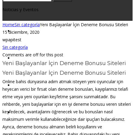
Noticias y Eventos
Home
Sin categoría
Yeni Başlayanlar İçin Deneme Bonusu Siteleri
15 diciembre, 2020
BIENVENIDOS
wpapitest
Sin categoría
Comments are off for this post
COACHING Y DO
Yeni Başlayanlar İçin Deneme Bonusu Siteleri
Yeni Başlayanlar İçin Deneme Bonusu Siteleri
Online bahis dünyasına adım atmak isteyen yeni oyuncular için
HERRAMIENTAS
heyecan verici bir fırsat olan deneme bonusları, kayıplarınızı telafi
etme veya yeni oyunları keşfetme şansını sunmaktadır. Bu
rehberde, yeni başlayanlar için en iyi deneme bonusu veren siteleri
keşfedecek, avantajlarını öğrenecek ve bu bonusları nasıl
CERTIFICACIONES
maksimum verimle kullanabileceğinize dair ipuçları bulacaksınız.
Ayrıca, deneme bonusu almanın belirli koşullarını ve
gereksinimlerini de inceleyeceğiz. Bahis dünyasındaki bu yeni