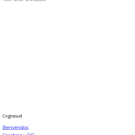
Cognasud
Bienvenidos