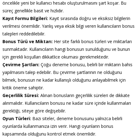
öncelikle yeni bir kullanıcı hesabı oluşturulmasını şart koşar. Bu
süreç genellikle basit ve hızlıdır.
Kayıt Formu Bilgileri:
Kayıt sırasında doğru ve eksiksiz bilgilerin
verilmesi önemlidir. Yanlış veya eksik bilgi veren kullanıcıların bonus
talepleri reddedilebilir.
Bonus Türü ve Miktarı:
Her site farklı bonus türleri ve miktarları
sunmaktadır. Kullanıcıların hangi bonusun sunulduğunu ve bunun
için gerekli koşulları dikkatlice okuması gerekmektedir.
Çevirme Şartları:
Çoğu deneme bonusu, belirli bir miktarın bahis
yapılmasını talep edebilir. Bu çevirme şartlarının ne olduğunu
bilmek, bonusun ne kadar kullanışlı olduğunu anlayabilmek için
kritik öneme sahiptir.
Geçerlilik Süresi:
Alınan bonusların geçerlilik süreleri de dikkate
alınmalıdır. Kullanıcıların bonusu ne kadar süre içinde kullanmaları
gerektiği, siteye göre değişebilir.
Oyun Türleri:
Bazı siteler, deneme bonusunu yalnızca belirli
oyunlarda kullanmanıza izin verir. Hangi oyunların bonus
kapsamında olduğunu kontrol etmek önemlidir.