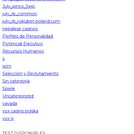
July_pinco_Sepi
july_rb_common
july_rb_rokubet-poland.com
nepalese casinos
Perfiles de Personalidad
Potencial Ejecutivo
Recursos Humanos
s
scm
Selección y Reclutamiento
Sin categoría
Spiele
Uncategorized
vavada
vox casino polska
vox lv
TEST DISPONIBLES