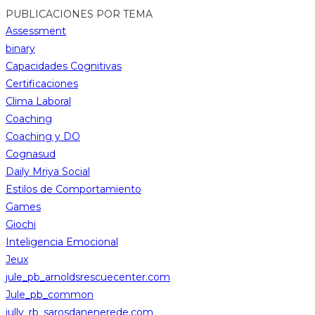
PUBLICACIONES POR TEMA
Assessment
binary
Capacidades Cognitivas
Certificaciones
Clima Laboral
Coaching
Coaching y DO
Cognasud
Daily Mriya Social
Estilos de Comportamiento
Games
Giochi
Inteligencia Emocional
Jeux
jule_pb_arnoldsrescuecenter.com
Jule_pb_common
jully_rb_sarosdanenerede.com