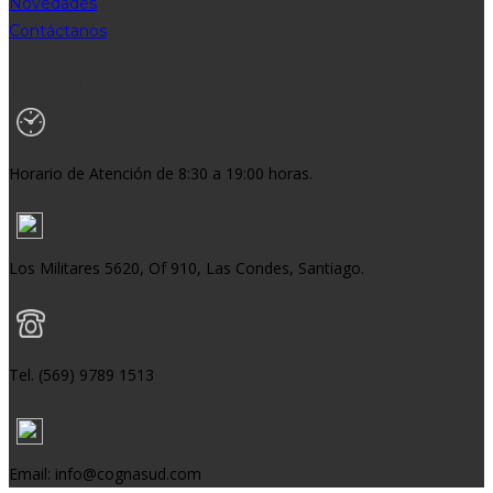
Novedades
Contáctanos
CONTACTO
Horario de Atención de 8:30 a 19:00 horas.
Los Militares 5620, Of 910, Las Condes, Santiago.
Tel. (569) 9789 1513
Email: info@cognasud.com