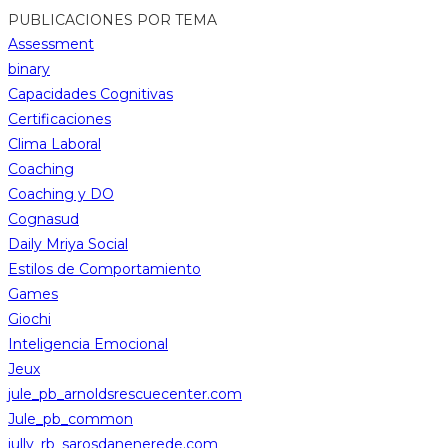
PUBLICACIONES POR TEMA
Assessment
binary
Capacidades Cognitivas
Certificaciones
Clima Laboral
Coaching
Coaching y DO
Cognasud
Daily Mriya Social
Estilos de Comportamiento
Games
Giochi
Inteligencia Emocional
Jeux
jule_pb_arnoldsrescuecenter.com
Jule_pb_common
jully_rb_sarosdanenerede.com