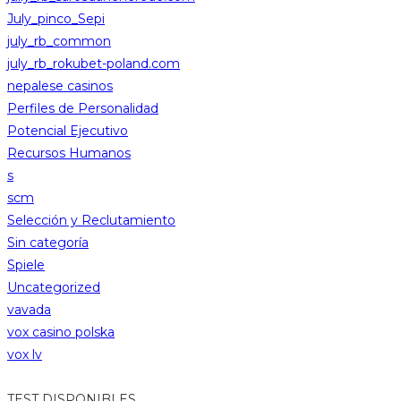
July_pinco_Sepi
july_rb_common
july_rb_rokubet-poland.com
nepalese casinos
Perfiles de Personalidad
Potencial Ejecutivo
Recursos Humanos
s
scm
Selección y Reclutamiento
Sin categoría
Spiele
Uncategorized
vavada
vox casino polska
vox lv
TEST DISPONIBLES