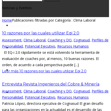
Noticias y Eventos
Home
Publicaciones filtradas por Categoría : Clima Laboral
BIENVENIDOS
10 razones por las cuales utilizar Eqi 2.0
Assessment
,
Clima Laboral
,
Coaching y DO
,
Cognasud
,
Perfiles de
Personalidad
,
Potencial Ejecutivo
,
Recursos Humanos
COACHING Y DO
El EQ-i 2.0 rápidamente se está volviendo la herramienta de
evaluación de coaches por, al menos, 10 buenas razones. El
orden, de acuerdo a cada perspectiva puede [...]
HERRAMIENTAS
Leer más
10 razones por las cuales utilizar Eqi 2.0
Entrevista Revista Ingenieros del Cobre & Minería
Assessment
,
Clima Laboral
,
Coaching y DO
,
Cognasud
,
Perfiles de
CERTIFICACIONES
Personalidad
,
Potencial Ejecutivo
,
Recursos Humanos
Patricia López, directora ejecutiva de Cognasud El gran desafío
para las organizaciones en la actualidad es el desarrollo de las