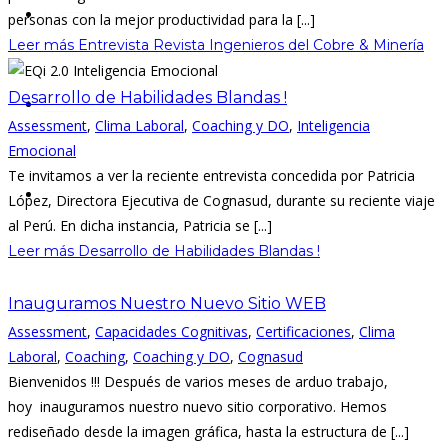
NUESTRO EQUIPO
personas con la mejor productividad para la [...]
Leer más
Entrevista Revista Ingenieros del Cobre & Minería
Desarrollo de Habilidades Blandas !
NOVEDADES
Assessment
,
Clima Laboral
,
Coaching y DO
,
Inteligencia
Emocional
Te invitamos a ver la reciente entrevista concedida por Patricia
CONTÁCTANOS
López, Directora Ejecutiva de Cognasud, durante su reciente viaje
al Perú. En dicha instancia, Patricia se [...]
Leer más
Desarrollo de Habilidades Blandas !
Inauguramos Nuestro Nuevo Sitio WEB
Assessment
,
Capacidades Cognitivas
,
Certificaciones
,
Clima
Laboral
,
Coaching
,
Coaching y DO
,
Cognasud
Bienvenidos !!! Después de varios meses de arduo trabajo,
hoy inauguramos nuestro nuevo sitio corporativo. Hemos
rediseñado desde la imagen gráfica, hasta la estructura de [...]