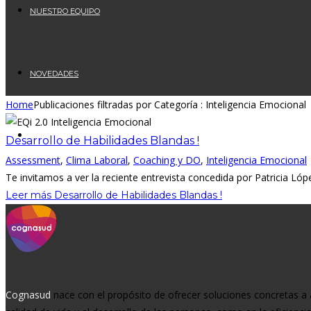
NUESTRO EQUIPO
NOVEDADES
Home
Publicaciones filtradas por Categoría : Inteligencia Emocional
CONTÁCTANOS
Desarrollo de Habilidades Blandas !
Assessment
,
Clima Laboral
,
Coaching y DO
,
Inteligencia Emocional
Te invitamos a ver la reciente entrevista concedida por Patricia López
Leer más
Desarrollo de Habilidades Blandas !
Cognasud
nace con el propósito de ofrecer soluciones concretas a 