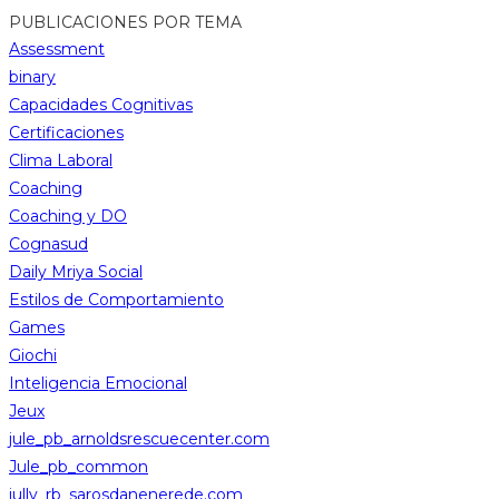
PUBLICACIONES POR TEMA
Assessment
binary
Capacidades Cognitivas
Certificaciones
Clima Laboral
Coaching
Coaching y DO
Cognasud
Daily Mriya Social
Estilos de Comportamiento
Games
Giochi
Inteligencia Emocional
Jeux
jule_pb_arnoldsrescuecenter.com
Jule_pb_common
jully_rb_sarosdanenerede.com