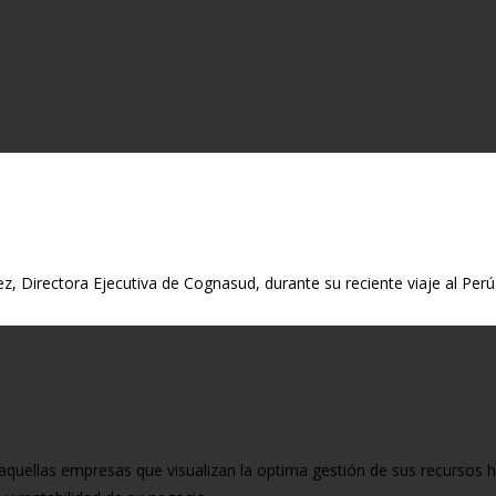
, Directora Ejecutiva de Cognasud, durante su reciente viaje al Perú. En
aquellas empresas que visualizan la optima gestión de sus recursos