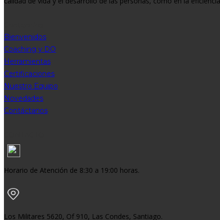
calidad de vida y el desarrollo de las personas, como en la eficienci
Contenidos
Bienvenidos
Coaching y DO
Herramientas
Certificaciones
Nuestro Equipo
Novedades
Contáctanos
CONTACTO
Horario de Atención de 8:30 a 19:00 horas.
Los Militares 5620, Of 910, Las Condes, Santiago.