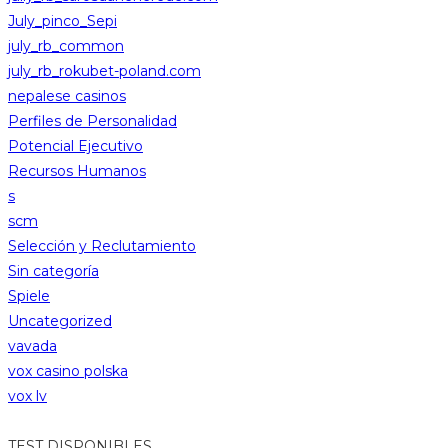
July_pinco_Sepi
july_rb_common
july_rb_rokubet-poland.com
nepalese casinos
Perfiles de Personalidad
Potencial Ejecutivo
Recursos Humanos
s
scm
Selección y Reclutamiento
Sin categoría
Spiele
Uncategorized
vavada
vox casino polska
vox lv
TEST DISPONIBLES