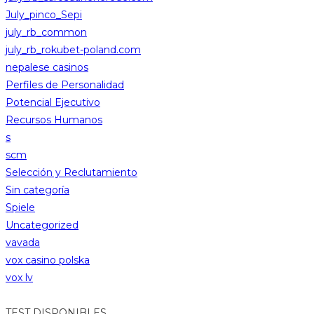
July_pinco_Sepi
july_rb_common
july_rb_rokubet-poland.com
nepalese casinos
Perfiles de Personalidad
Potencial Ejecutivo
Recursos Humanos
s
scm
Selección y Reclutamiento
Sin categoría
Spiele
Uncategorized
vavada
vox casino polska
vox lv
TEST DISPONIBLES