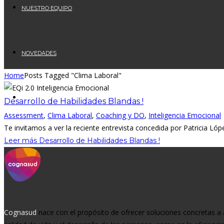
NUESTRO EQUIPO
NOVEDADES
Home
Posts Tagged "Clima Laboral"
CONTÁCTANOS
Desarrollo de Habilidades Blandas !
Assessment
,
Clima Laboral
,
Coaching y DO
,
Inteligencia Emocional
Te invitamos a ver la reciente entrevista concedida por Patricia López
Leer más
Desarrollo de Habilidades Blandas !
Cognasud
nace con el propósito de ofrecer soluciones concretas a 