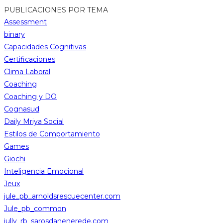
PUBLICACIONES POR TEMA
Assessment
binary
Capacidades Cognitivas
Certificaciones
Clima Laboral
Coaching
Coaching y DO
Cognasud
Daily Mriya Social
Estilos de Comportamiento
Games
Giochi
Inteligencia Emocional
Jeux
jule_pb_arnoldsrescuecenter.com
Jule_pb_common
jully_rb_sarosdanenerede.com