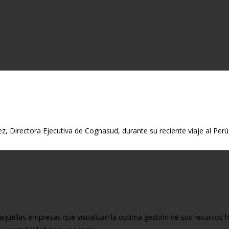
, Directora Ejecutiva de Cognasud, durante su reciente viaje al Perú. En
aquellas empresas que visualizan la optima gestión de sus recursos